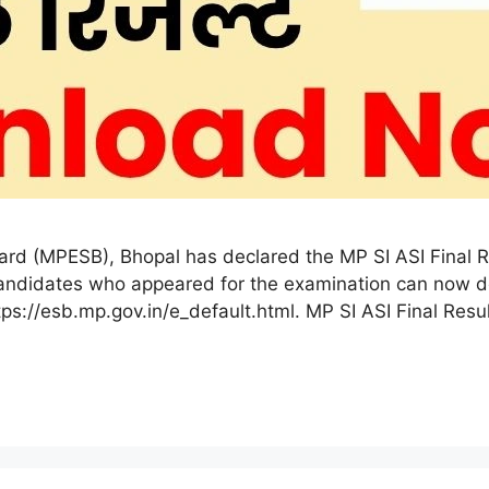
d (MPESB), Bhopal has declared the MP SI ASI Final Re
d. Candidates who appeared for the examination can now d
ps://esb.mp.gov.in/e_default.html. MP SI ASI Final Resu