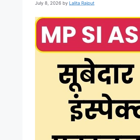
July 8, 2026
by
Lalita Rajput