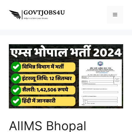
Skip
to
Menu
content
AIIMS Bhopal