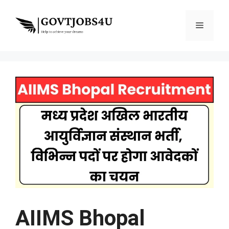
Skip
to
Menu
content
AIIMS Bhopal