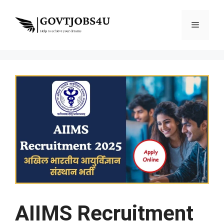
Skip
to
Menu
content
AIIMS Recruitment