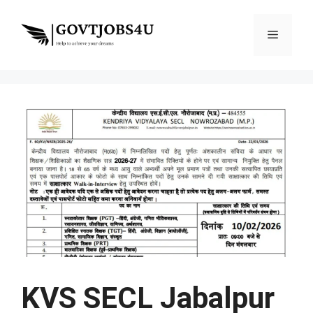
Skip
to
Menu
content
KVS SECL Jabalpur