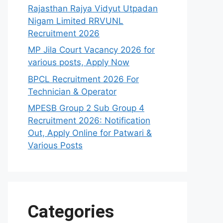
Rajasthan Rajya Vidyut Utpadan
Nigam Limited RRVUNL
Recruitment 2026
MP Jila Court Vacancy 2026 for
various posts, Apply Now
BPCL Recruitment 2026 For
Technician & Operator
MPESB Group 2 Sub Group 4
Recruitment 2026: Notification
Out, Apply Online for Patwari &
Various Posts
Categories