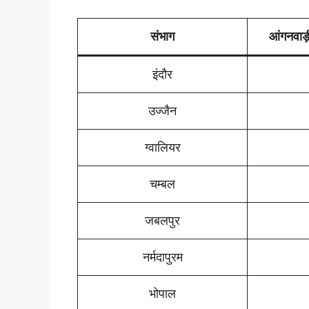
संभाग
आंगनवाड़ी
इंदौर
उज्जैन
ग्वालियर
चम्बल
जबलपुर
नर्मदापुरम
भोपाल