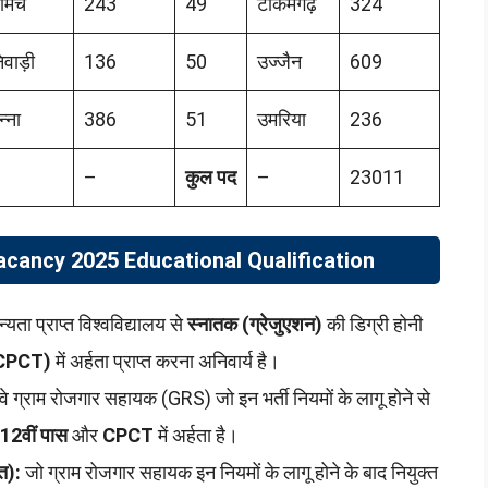
ीमच
243
49
टीकमगढ़
324
िवाड़ी
136
50
उज्जैन
609
न्ना
386
51
उमरिया
236
–
–
कुल पद
–
23011
ancy 2025 Educational Qualification
ता प्राप्त विश्वविद्यालय से
स्नातक (ग्रेजुएशन)
की डिग्री होनी
CPCT)
में अर्हता प्राप्त करना अनिवार्य है।
वे ग्राम रोजगार सहायक (GRS) जो इन भर्ती नियमों के लागू होने से
12वीं पास
और
CPCT
में अर्हता है।
त):
जो ग्राम रोजगार सहायक इन नियमों के लागू होने के बाद नियुक्त