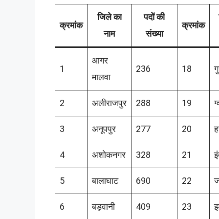
जिले का
पदों की
क्रमांक
क्रमांक
नाम
संख्या
आगर
1
236
18
ग
मालवा
2
अलीराजपुर
288
19
ग
3
अनूपपुर
277
20
ह
4
अशोकनगर
328
21
इ
5
बालाघाट
690
22
ज
6
बड़वानी
409
23
झ