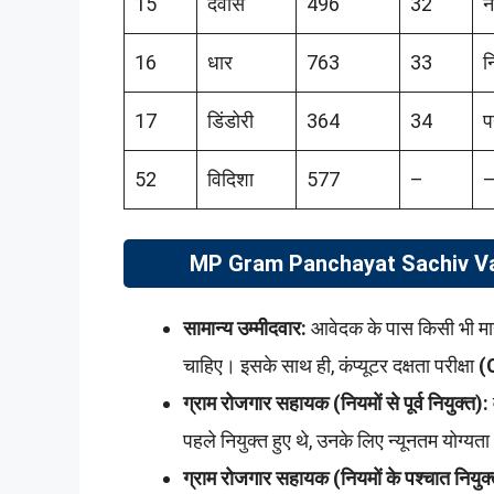
15
देवास
496
32
न
16
धार
763
33
न
17
डिंडोरी
364
34
प
52
विदिशा
577
–
MP Gram Panchayat Sachiv Vac
सामान्य उम्मीदवार:
आवेदक के पास किसी भी मान्य
चाहिए। इसके साथ ही, कंप्यूटर दक्षता परीक्षा
(
ग्राम रोजगार सहायक (नियमों से पूर्व नियुक्त):
पहले नियुक्त हुए थे, उनके लिए न्यूनतम योग्यता
ग्राम रोजगार सहायक (नियमों के पश्चात नियुक्