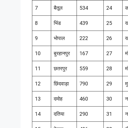
7
बैतूल
534
24
क
8
भिंड
439
25
ख
9
भोपाल
222
26
ख
10
बुरहानपुर
167
27
म
11
छतरपुर
559
28
म
12
छिंदवाड़ा
790
29
म
13
दमोह
460
30
न
14
दतिया
290
31
न