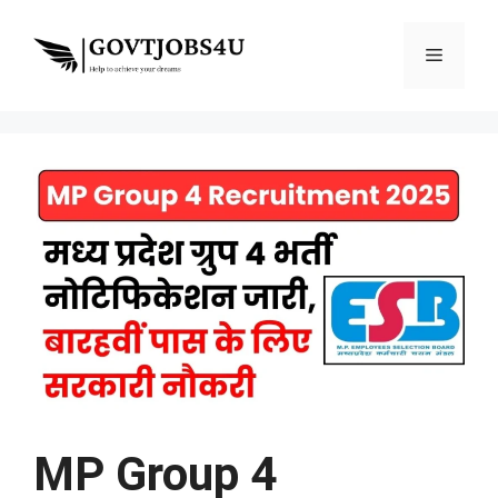
Skip
to
Menu
content
MP Group 4