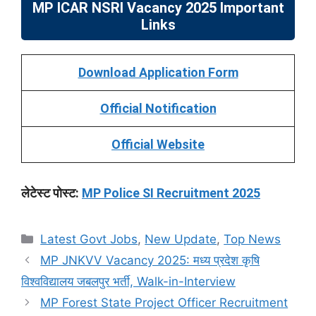
MP ICAR NSRI
Vacancy 2025
Important
Links
Download Application Form
Official Notification
Official Website
लेटेस्ट पोस्ट:
MP Police SI Recruitment 2025
Categories
Latest Govt Jobs
,
New Update
,
Top News
MP JNKVV Vacancy 2025: मध्य प्रदेश कृषि
विश्वविद्यालय जबलपुर भर्ती, Walk-in-Interview
MP Forest State Project Officer Recruitment