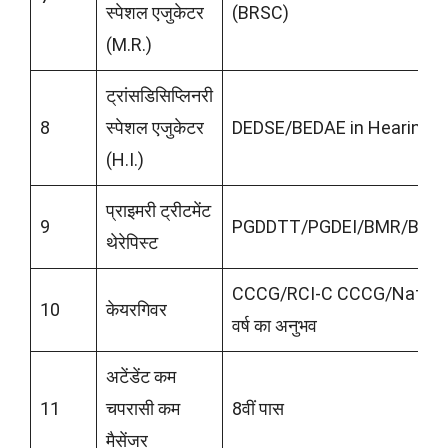
स्पेशल एजुकेटर
(BRSC)
(M.R.)
ट्रांसडिसिप्लिनरी
8
स्पेशल एजुकेटर
DEDSE/BEDAE in Hearing I
(H.I.)
प्राइमरी ट्रीटमेंट
9
PGDDTT/PGDEI/BMR/BRS
थेरेपिस्ट
CCCG/RCI-C CCCG/National T
10
केयरगिवर
वर्ष का अनुभव
अटेंडेंट कम
11
चपरासी कम
8वीं पास
मैसेंजर