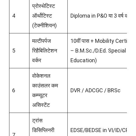
प्रोस्थेटिस्ट
4
ऑर्थोटिस्ट
Diploma in P&O या 3 वर्ष का अ
(टेक्नीशियन)
मल्टीपर्पज
10वीं पास + Mobility Certifi
5
रिहैबिलिटेशन
– B.M.Sc./D.Ed. Special Ed
वर्कर
Education)
वोकेशनल
काउंसलर कम
6
DVR / ADCGC / BRSc
कम्प्यूटर
असिस्टेंट
ट्रांस
डिसिप्लिनरी
EDSE/BEDSE in VI/ID/CP/
7