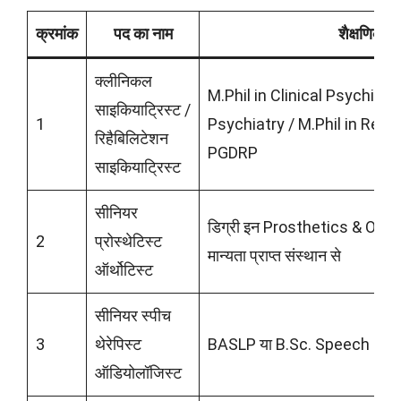
क्रमांक
पद का नाम
शैक्षणिक यो
क्लीनिकल
M.Phil in Clinical Psychiatr
साइकियाट्रिस्ट /
1
Psychiatry / M.Phil in Rehab
रिहैबिलिटेशन
PGDRP
साइकियाट्रिस्ट
सीनियर
डिग्री इन Prosthetics & Ort
2
प्रोस्थेटिस्ट
मान्यता प्राप्त संस्थान से
ऑर्थोटिस्ट
सीनियर स्पीच
3
थेरेपिस्ट
BASLP या B.Sc. Speech & 
ऑडियोलॉजिस्ट