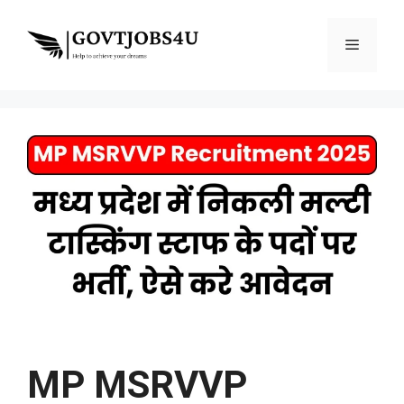
Skip
to
Menu
content
MP MSRVVP