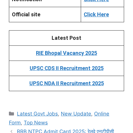
Official site
Click Here
Latest Post
RIE Bhopal Vacancy 2025
UPSC CDS II Recruitment 2025
UPSC NDA II Recruitment 2025
Categories
Latest Govt Jobs
,
New Update
,
Online
Form
,
Top News
RRB NTPC Admit Card 2025: रेलवे एनटीपीसी