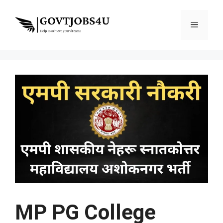
Skip
to
Menu
content
MP PG College