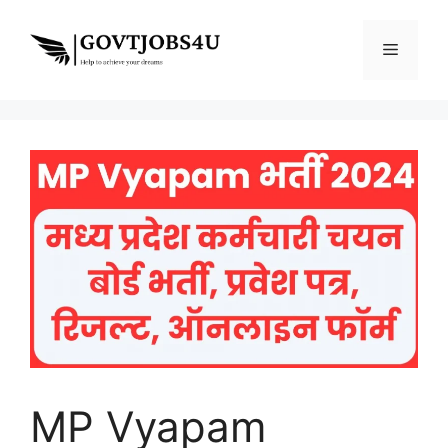
Skip
to
Menu
content
MP Vyapam