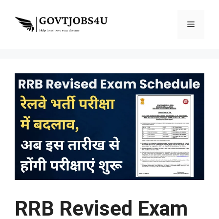
Skip
to
Menu
content
RRB Revised Exam