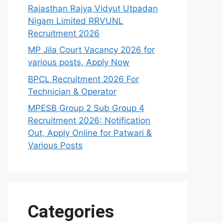
Rajasthan Rajya Vidyut Utpadan
Nigam Limited RRVUNL
Recruitment 2026
MP Jila Court Vacancy 2026 for
various posts, Apply Now
BPCL Recruitment 2026 For
Technician & Operator
MPESB Group 2 Sub Group 4
Recruitment 2026: Notification
Out, Apply Online for Patwari &
Various Posts
Categories