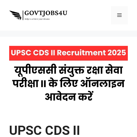
Skip
to
Menu
content
UPSC CDS II