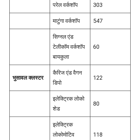
परेल वर्कशॉप
303
माटुंगा वर्कशॉप
547
सिग्नल एंड
टेलीकॉम वर्कशॉप
60
बायकुला
कैरिज एंड वैगन
भुसावल क्लस्टर
122
डिपो
इलेक्ट्रिक लोको
80
शेड
इलेक्ट्रिक
लोकोमोटिव
118