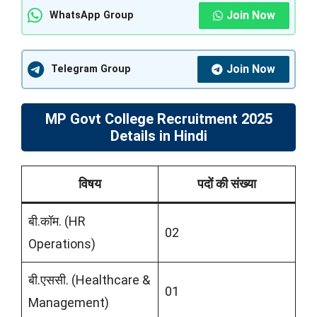
Join Now
WhatsApp Group
Join Now
Telegram Group
MP Govt College Recruitment 2025
Details in Hindi
विषय
पदों की संख्या
बी.कॉम. (HR
02
Operations)
बी.एससी. (Healthcare &
01
Management)