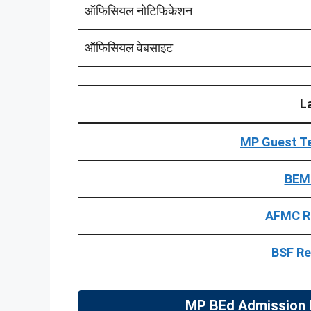
ऑफिसियल नोटिफिकेशन
ऑफिसियल वेबसाइट
L
MP Guest T
BEML
AFMC R
BSF Re
MP BEd Admission 